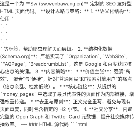
这是一个为 **Sw (sw.wenbawang.cn)** 定制的 SEO 友好型
HTML 页面代码。 **设计思路与策略：** 1. **语义化结构**：
使用 `
`, `
`, `
`, `
` 等标签，帮助爬虫理解页面层级。 2. **结构化数据
(Schema.org)**：严格实现了 `Organization`, `WebSite`,
`FAQPage`, `BreadcrumbList`，这是 Google 和百度获取核
心信息的关键。 3. **内容策略**： * **价值主张**：强调“高
效”、“聚合”与“便捷”，针对“普通网民”和“搜索引擎用户”的痛点
（信息杂乱、检索低效）。 * **核心链接**：从提供的
`money_pages` 中选取了最具代表性的页面作为内部链接，增
强权重传递。 * **去重与原创**：正文完全重写，避免与现有
页面重复，同时包含指定的 H2 小节。 4. **社交分享**：内置
完整的 Open Graph 和 Twitter Card 元数据，提升社交媒体传
播效率。 --- ### HTML 源代码 ```html